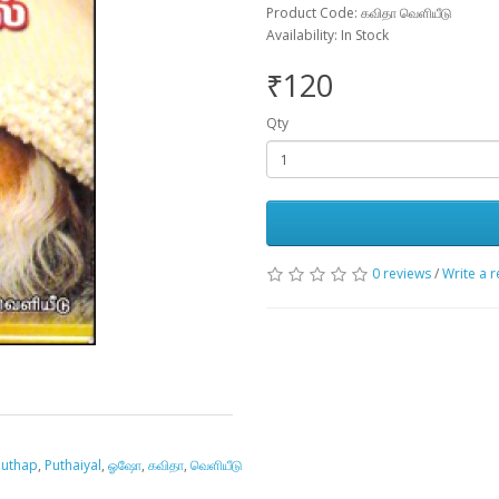
Product Code: கவிதா வெளியீடு
Availability: In Stock
₹120
Qty
0 reviews
/
Write a 
puthap
,
Puthaiyal
,
ஓஷோ
,
கவிதா
,
வெளியீடு