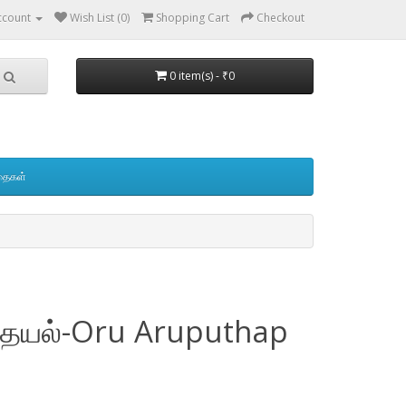
ccount
Wish List (0)
Shopping Cart
Checkout
0 item(s) - ₹0
தைகள்
புதையல்-Oru Aruputhap