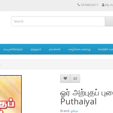
9344834217
My A
சுயமுன்னேற்றம்
தத்துவம்
நாவல்கள்
வாழ்க்கை வரலாறு
வெற்றிக் க
ஓர் அற்புதப் 
Puthaiyal
Brand:
ஓஷோ