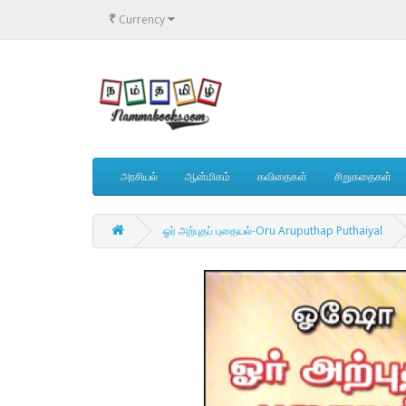
₹
Currency
அரசியல்
ஆன்மிகம்
கவிதைகள்
சிறுகதைகள்
ஓர் அற்புதப் புதையல்-Oru Aruputhap Puthaiyal