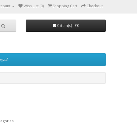
ccount
Wish List (0)
Shopping Cart
Checkout
0 item(s) - ₹0
தைகள்
tegories