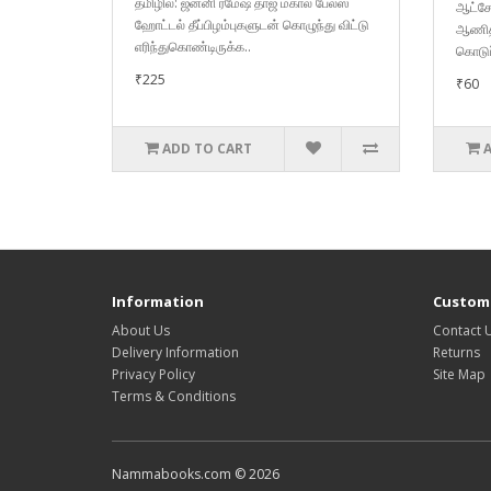
தமிழில்: ஜனனி ரமேஷ் தாஜ் மகால் பேலஸ்
ஆட்சே
ஹோட்டல் தீப்பிழம்புகளுடன் கொழுந்து விட்டு
ஆணித்
எரிந்துகொண்டிருக்க..
கொடுப
₹225
₹60
ADD TO CART
Information
Custome
About Us
Contact 
Delivery Information
Returns
Privacy Policy
Site Map
Terms & Conditions
Nammabooks.com © 2026