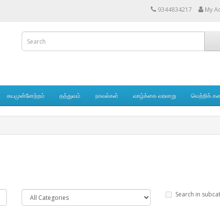
9344834217
My A
சுயமுன்னேற்றம்
தத்துவம்
நாவல்கள்
வாழ்க்கை வரலாறு
வெற்றிக் க
Search in subca