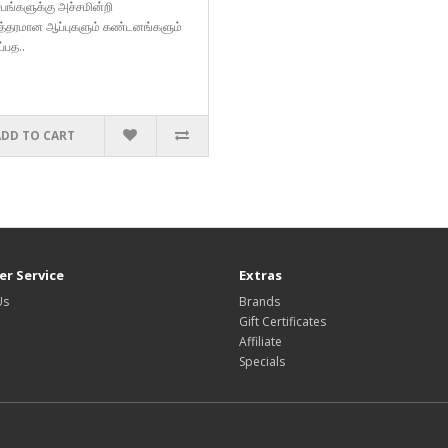
பங்களுக்கு அச்சமின்றி
தரமான ஆப்புகளும் கண்டனங்களும்
்பத..
ADD TO CART
r Service
Extras
Us
Brands
Gift Certificates
Affiliate
Specials