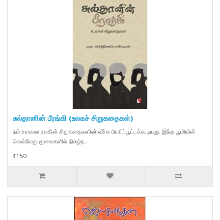
சுல்தானின் பீரங்கி (உலகச் சிறுகதைகள்)
நம் சமகால உலகின் சிறுகதைகளின் வீச்சு பிரமிப்பூட்டக்கூடியது. இந்த பூமியின்
வெவ்வேறு மூலைகளில் நிகழ்ந..
₹150