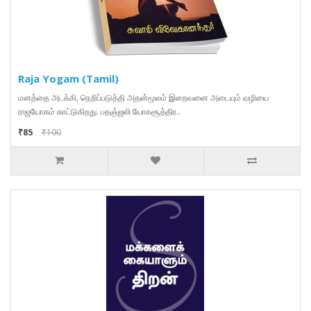
Raja Yogam (Tamil)
மனத்தை அடக்கி, நெறிப்படுத்தி அதன்மூலம் இறைவனை அடையும் வழியை
ராஜயோகம் காட்டுகிறது. பதஞ்ஜலி யோகசூத்திர..
₹85
₹100