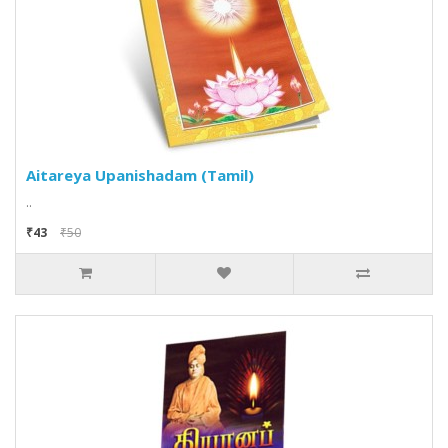
Aitareya Upanishadam (Tamil)
..
₹43
₹50