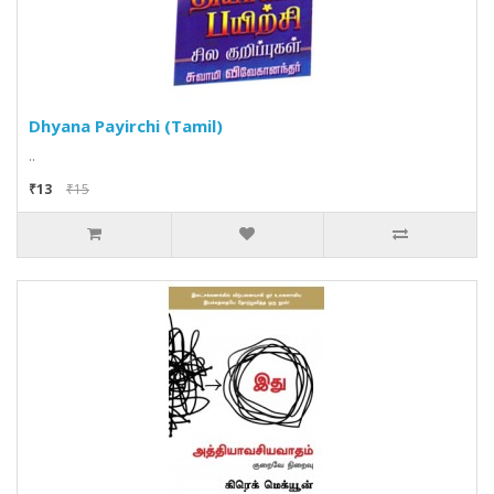
Dhyana Payirchi (Tamil)
..
₹13
₹15