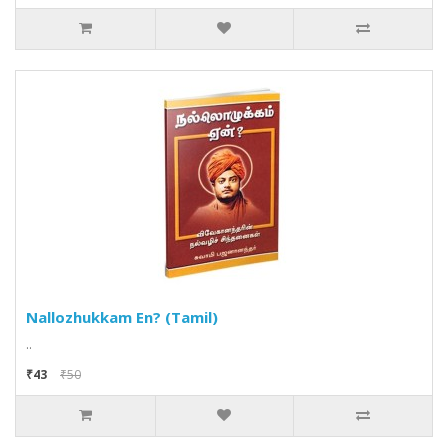
Nallozhukkam En? (Tamil)
..
₹43
₹50