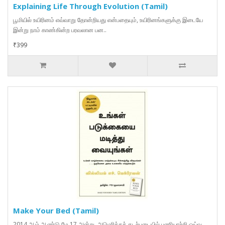
Explaining Life Through Evolution (Tamil)
பூமியில் உயிரினம் எவ்வாறு தோன்றியது என்பதையும், உயிரினங்களுக்கு இடையே
இன்று நாம் காண்கின்ற பரவலான பன..
₹399
Make Your Bed (Tamil)
2014 ஆம் ஆண்டு மே 17 அன்று, அமெரிக்கக் கடற்படையில் பணியாற்றி ஓய்வு