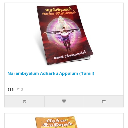
Narambiyalum Adharku Appalum (Tamil)
..
₹15
₹18