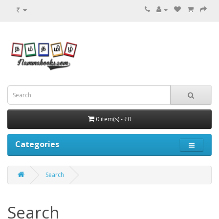
₹
0 item(s) - ₹0
Categories
Search
Search