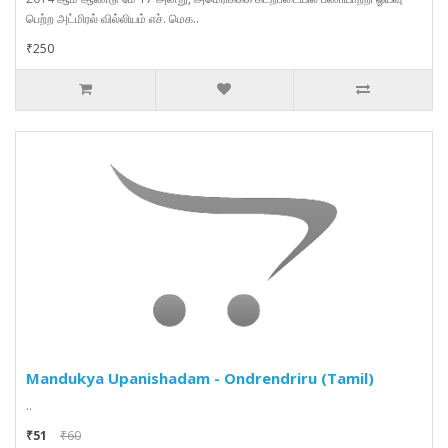
பெற்ற அட்மிரல் வில்லியம் எச். மெக..
₹250
Mandukya Upanishadam - Ondrendriru (Tamil)
..
₹51
₹60