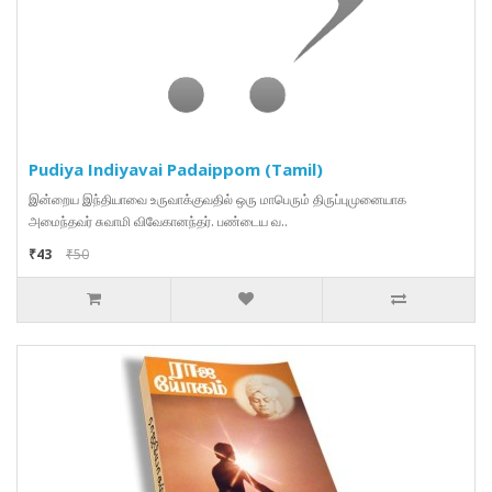
Pudiya Indiyavai Padaippom (Tamil)
இன்றைய இந்தியாவை உருவாக்குவதில் ஒரு மாபெரும் திருப்புமுனையாக
அமைந்தவர் சுவாமி விவேகானந்தர். பண்டைய வ..
₹43
₹50