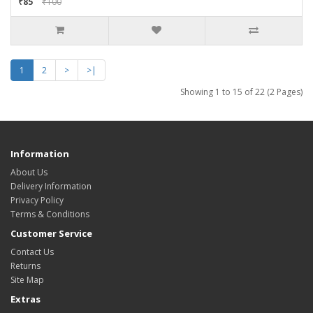
₹85
₹100
1
2
>
>|
Showing 1 to 15 of 22 (2 Pages)
Information
About Us
Delivery Information
Privacy Policy
Terms & Conditions
Customer Service
Contact Us
Returns
Site Map
Extras