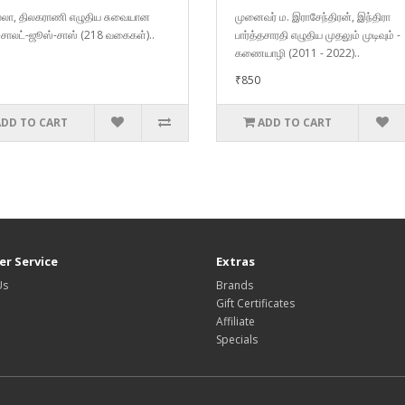
்லா, திலகராணி எழுதிய சுவையான
முனைவர் ம. இராசேந்திரன், இந்திரா
ங்-சாலட்-ஜூஸ்-சாஸ் (218 வகைகள்)..
பார்த்தசாரதி எழுதிய முதலும் முடிவும் -
கணையாழி (2011 - 2022)..
₹850
ADD TO CART
ADD TO CART
r Service
Extras
Us
Brands
Gift Certificates
Affiliate
Specials