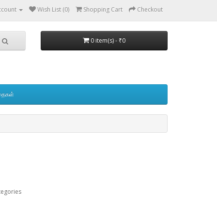
ccount
Wish List (0)
Shopping Cart
Checkout
0 item(s) - ₹0
தைகள்
tegories