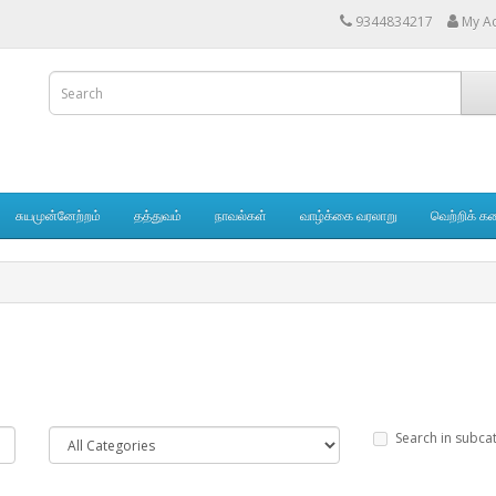
9344834217
My A
சுயமுன்னேற்றம்
தத்துவம்
நாவல்கள்
வாழ்க்கை வரலாறு
வெற்றிக் க
Search in subca