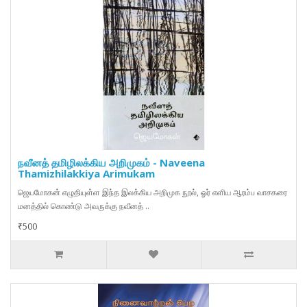
நவீனத் தமிழிலக்கிய அறிமுகம் - Naveena
Thamizhilakkiya Arimukam
ஜெயமோகன் எழுதியுள்ள இந்த இலக்கிய அறிமுக நூல், ஓர் எளிய ஆரம்ப வாசகரை
மனத்தில் கொண்டு அவருக்கு நவீனத் ..
₹500