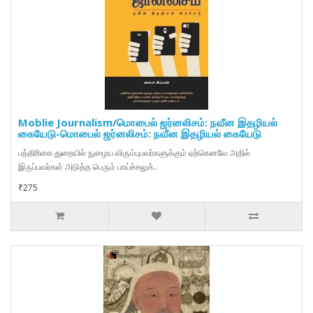
Moblie Journalism/மொபைல் ஜர்னலிசம்: நவீன இதழியல்
கையேடு-மொபைல் ஜர்னலிசம்: நவீன இதழியல் கையேடு
பத்திரிகை துறையில் நுழைய விரும்புபவர்களுக்கும் ஏற்கெனவே அதில்
இருப்பவர்கள் அடுத்த பெரும் பாய்ச்சலுக்..
₹275