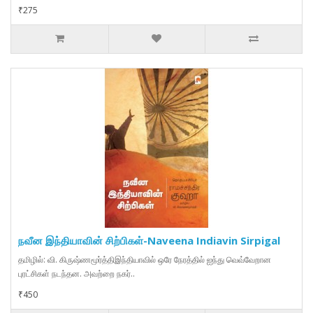
₹275
நவீன இந்தியாவின் சிற்பிகள்-Naveena Indiavin Sirpigal
தமிழில்: வி. கிருஷ்ணமூர்த்திஇந்தியாவில் ஒரே நேரத்தில் ஐந்து வெவ்வேறான
புரட்சிகள் நடந்தன. அவற்றை நகர்..
₹450