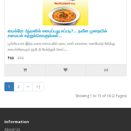
மைக்ரோ ஆவனில் சமைப்பது எப்படி?... நவீன முறையில்
சமையல் கற்றுக்கொளுங்கள்...
முக்கியமாக இந்த வகை சமையலில் புகை, காஸ் வாசனை, உணவோடு சேர்ந்து
சமைக்கிறவரும் சூடேறி வேர்த்துக் கொட்ட..
₹60
₹70
1
2
>
>|
Showing 1 to 15 of 18 (2 Pages)
Information
About Us