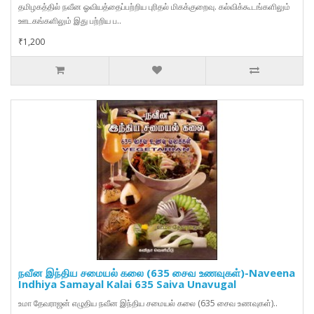
தமிழகத்தில் நவீன ஓவியத்தைப்பற்றிய புரிதல் மிகக்குறைவு. கல்விக்கூடங்களிலும்
ஊடகங்களிலும் இது பற்றிய ப..
₹1,200
நவீன இந்திய சமையல் கலை (635 சைவ உணவுகள்)-Naveena
Indhiya Samayal Kalai 635 Saiva Unavugal
உமா தேவராஜன் எழுதிய நவீன இந்திய சமையல் கலை (635 சைவ உணவுகள்)..