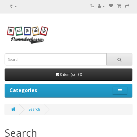
₹
0 item(s) - ₹0
Categories
Search
Search