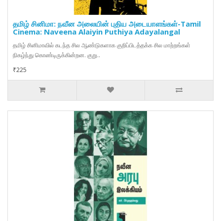
தமிழ் சினிமா: நவீன அலையின் புதிய அடையாளங்கள்-Tamil
Cinema: Naveena Alaiyin Puthiya Adayalangal
தமிழ் சினிமாவில் கடந்த சில ஆண்டுகளாக குறிப்பிடத்தக்க சில மாற்றங்கள்
நிகழ்ந்து கொண்டிருக்கின்றன. குறு..
₹225