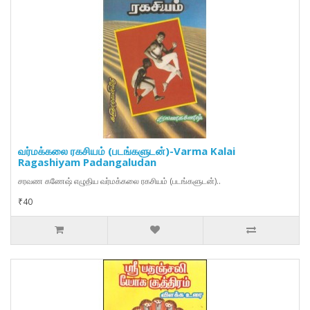
வர்மக்கலை ரகசியம் (படங்களுடன்)-Varma Kalai
Ragashiyam Padangaludan
சரவண கணேஷ் எழுதிய வர்மக்கலை ரகசியம் (படங்களுடன்)..
₹40