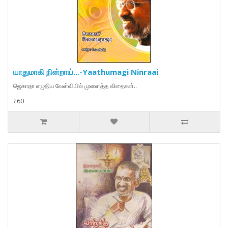
யாதுமாகி நின்றாய்...-Yaathumagi Ninraai
ஜெகாதா எழுதிய வேள்வியில் முளைத்த விதைகள்..
₹60