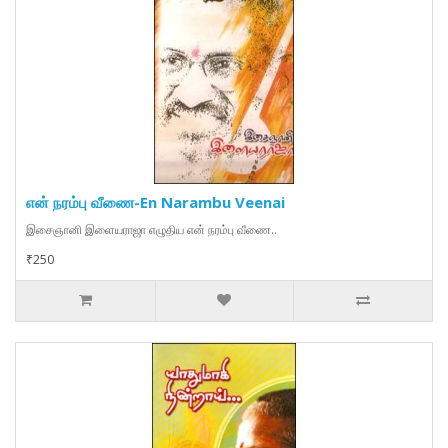
என் நரம்பு வீணை-En Narambu Veenai
இசைஞானி இளையராஜா எழுதிய என் நரம்பு வீணை..
₹250