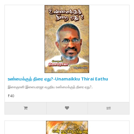
உண்மைக்குத் திரை ஏது?-Unamaikku Thirai Eathu
இசைஞானி இளையராஜா எழுதிய உண்மைக்குத் திரை ஏது?..
₹40