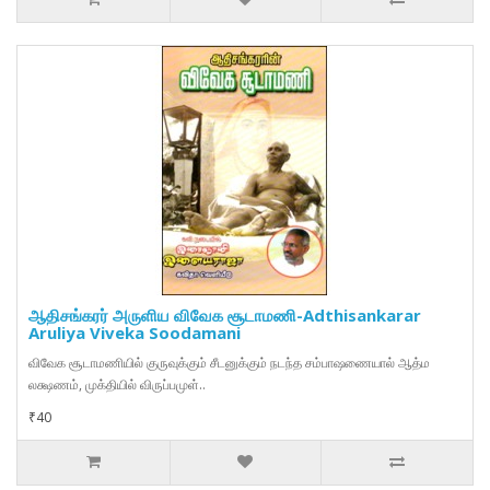
ஆதிசங்கரர் அருளிய விவேக சூடாமணி-Adthisankarar
Aruliya Viveka Soodamani
விவேக சூடாமணியில் குருவுக்கும் சீடனுக்கும் நடந்த சம்பாஷணையால் ஆத்ம
லக்ஷணம், முக்தியில் விருப்பமுள்..
₹40