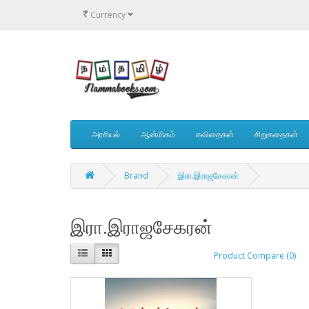
₹
Currency
அரசியல்
ஆன்மிகம்
கவிதைகள்
சிறுகதைகள்
Brand
இரா.இராஜசேகரன்
இரா.இராஜசேகரன்
Product Compare (0)