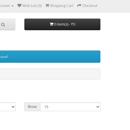
ccount
Wish List (0)
Shopping Cart
Checkout
0 item(s) - ₹0
தைகள்
Show: