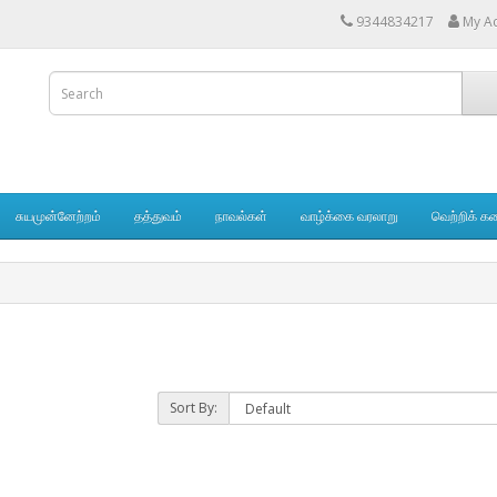
9344834217
My A
சுயமுன்னேற்றம்
தத்துவம்
நாவல்கள்
வாழ்க்கை வரலாறு
வெற்றிக் க
Sort By: