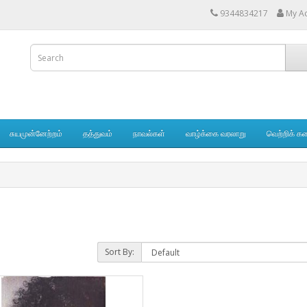
9344834217
My A
சுயமுன்னேற்றம்
தத்துவம்
நாவல்கள்
வாழ்க்கை வரலாறு
வெற்றிக் க
Sort By: