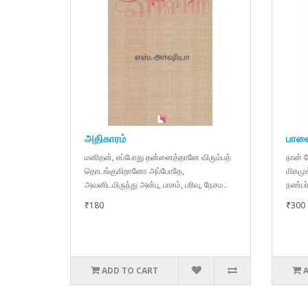
அதிகாரம்
பாலை
மனிதன், எப்போது தன்னைத்தானே விரும்பத்
நான் ப
தொடங்குகிறானோ அப்போதே,
மிகமு
அவனிடமிருந்து அன்பு, பாசம், பரிவு, நேசம..
நண்பர்
₹180
₹300
ADD TO CART