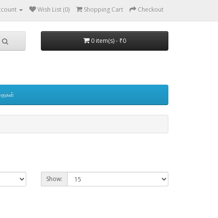
ccount
Wish List (0)
Shopping Cart
Checkout
0 item(s) - ₹0
தைகள்
Show: