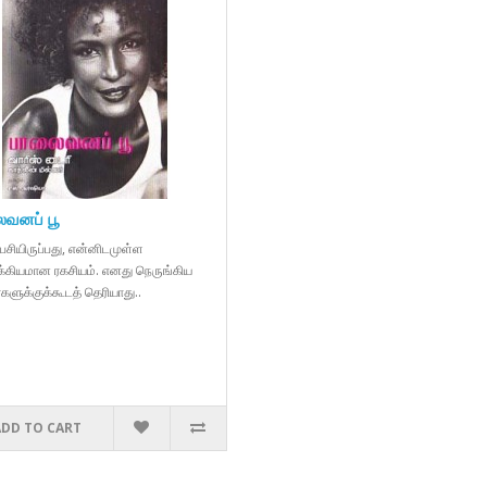
வனப் பூ
ேசியிருப்பது, என்னிடமுள்ள
க்கியமான ரகசியம். எனது நெருங்கிய
களுக்குக்கூடத் தெரியாது..
ADD TO CART